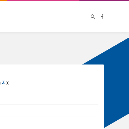
Z
|
(4)