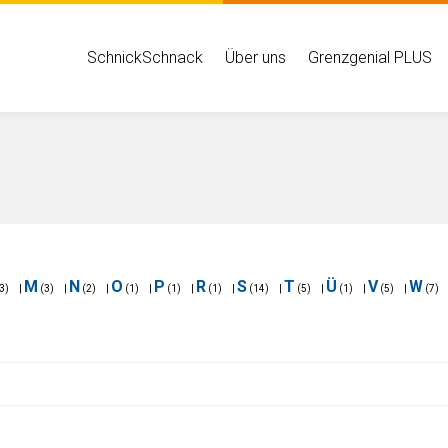
Hauptmenü
SchnickSchnack
Über uns
Grenzgenial PLUS
M
N
O
P
R
S
T
Ü
V
W
3)
|
(3)
|
(2)
|
(1)
|
(1)
|
(1)
|
(14)
|
(5)
|
(1)
|
(5)
|
(7)