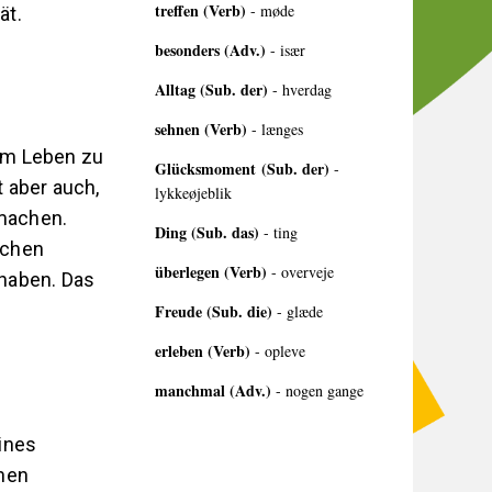
treffen (Verb)
- møde
ät.
besonders (Adv.)
- især
Alltag (Sub. der)
- hverdag
sehnen (Verb)
- længes
 im Leben zu
Glücksmoment (Sub. der)
-
t aber auch,
lykkeøjeblik
 machen.
Ding (Sub. das)
- ting
schen
überlegen (Verb)
- overveje
 haben. Das
Freude (Sub. die)
- glæde
erleben (Verb)
- opleve
manchmal (Adv.)
- nogen gange
ines
inen