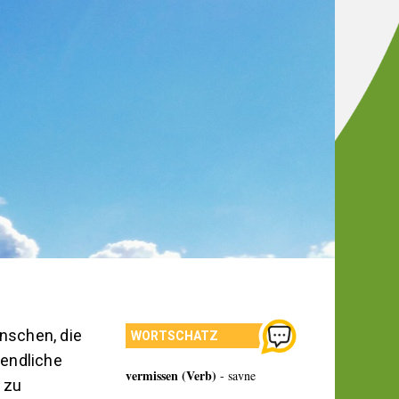
nschen, die
WORTSCHATZ
gendliche
vermissen (Verb)
- savne
h zu