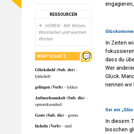
engagieren,
RESSOURCEN
HÖREN - Mit Witzen,
Glücksmome
Weisheiten und warmen
Worten
In Zeiten wi
fokussieren
WORTSCHATZ
dass du übe
Wer anderen
Glücksheld (Sub. der)
-
Glück. Manc
lykkehelt
nennen wir
gelingen (Verb)
- lykkes
Aufmerksamkeit (Sub. die)
-
opmærksomhed
Sei ein „Glü
Geste (Sub. die)
- gestus
In diesem 
lächeln (Verb)
- smil
bisschen gl