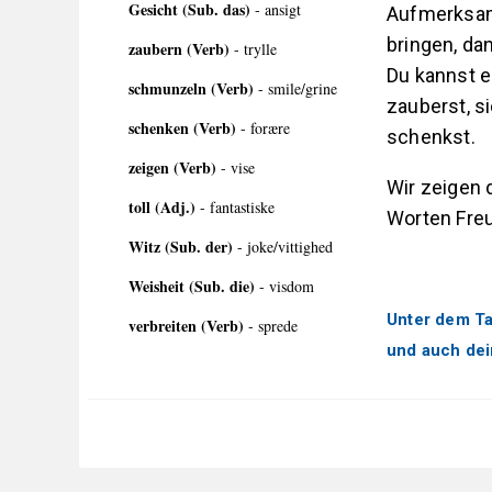
Gesicht (Sub. das)
- ansigt
Aufmerksam
bringen, da
zaubern (Verb)
- trylle
Du kannst e
schmunzeln (Verb)
- smile/grine
zauberst, s
schenken (Verb)
- forære
schenkst.
zeigen (Verb)
- vise
Wir zeigen 
toll (Adj.)
- fantastiske
Worten Freu
Witz (Sub. der)
- joke/vittighed
Weisheit (Sub. die)
- visdom
Unter dem Ta
verbreiten (Verb)
- sprede
und auch dei