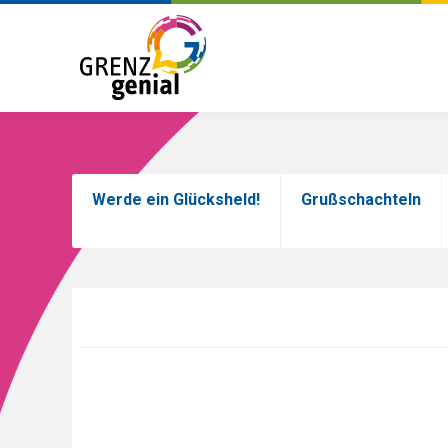
Skip
to
Werde ein Glücksheld!
Grußschachteln
main
content