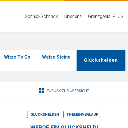
Hauptmenü
SchnickSchnack
Über uns
Grenzgenial PLUS
Witze To Go
Weise Steine
Glückshelden
ZURÜCK ZUR ÜBERSICHT
GLÜCKSHELDEN
THEMENVERLAUF
WERDE EIN GLÜCKSHELD!