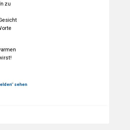
ln zu
 Gesicht
Worte
 warmen
irst!
elden" sehen