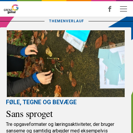
Skip
to
THEMENVERLAUF
main
content
FØLE, TEGNE OG BEVÆGE
Sans sproget
Tre opgaveformater og læringsaktiviteter, der bruger
sanserne og samtidig arbejder med eksempelvis