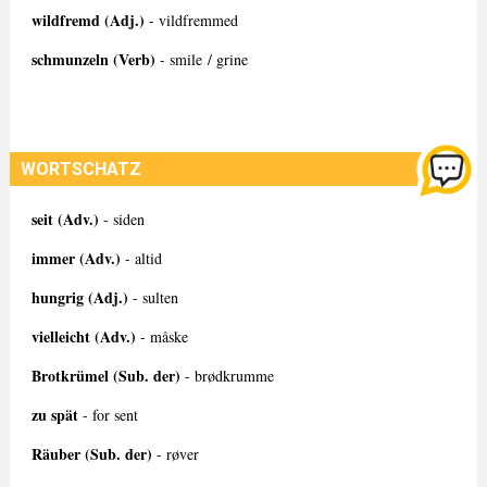
wildfremd (Adj.)
- vildfremmed
schmunzeln (Verb)
- smile / grine
WORTSCHATZ
seit (Adv.)
- siden
immer (Adv.)
- altid
hungrig (Adj.)
- sulten
vielleicht (Adv.)
- måske
Brotkrümel (Sub. der)
- brødkrumme
zu spät
- for sent
Räuber (Sub. der)
- røver