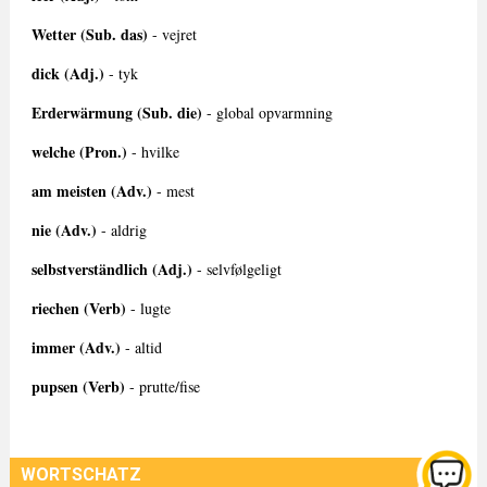
Wetter (Sub. das)
- vejret
dick (Adj.)
- tyk
Erderwärmung (Sub. die)
- global opvarmning
welche (Pron.)
- hvilke
am meisten (Adv.)
- mest
nie (Adv.)
- aldrig
selbstverständlich (Adj.)
- selvfølgeligt
riechen (Verb)
- lugte
immer (Adv.)
- altid
pupsen (Verb)
- prutte/fise
WORTSCHATZ