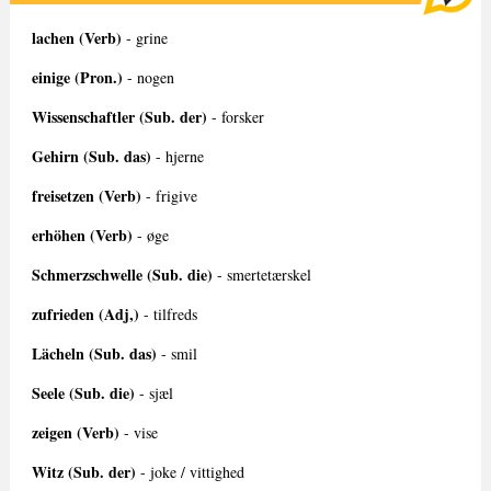
lachen (Verb)
- grine
einige (Pron.)
- nogen
Wissenschaftler (Sub. der)
- forsker
Gehirn (Sub. das)
- hjerne
freisetzen (Verb)
- frigive
erhöhen (Verb)
- øge
Schmerzschwelle (Sub. die)
- smertetærskel
zufrieden (Adj,)
- tilfreds
Lächeln (Sub. das)
- smil
Seele (Sub. die)
- sjæl
zeigen (Verb)
- vise
Witz (Sub. der)
- joke / vittighed