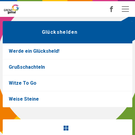
Skip
to
main
Glückshelden
content
Werde ein Glücksheld!
Grußschachteln
Witze To Go
Weise Steine