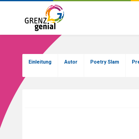
Skip
to
Einleitung
Autor
Poetry Slam
Pr
main
content