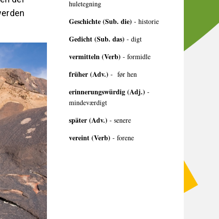
huletegning
werden
Geschichte (Sub. die)
- historie
Gedicht (Sub. das)
- digt
vermitteln (Verb)
- formidle
früher (Adv.)
- før hen
erinnerungswürdig (Adj.)
-
mindeværdigt
später (Adv.)
- senere
vereint (Verb)
- forene