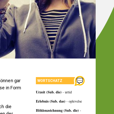
können gar
WORTSCHATZ
sse in Form
Urzeit (Sub. die)
- urtid
Erlebnis (Sub. das)
- oplevelse
ch die
Höhlenzeichnung (Sub. die)
-
en der