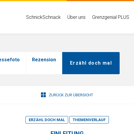
Hauptmenü
SchnickSchnack
Über uns
Grenzgenial PLUS
essefoto
Rezension
Erzähl doch mal
ZURÜCK ZUR ÜBERSICHT
ERZÄHL DOCH MAL
THEMENVERLAUF
EINLEITUNG