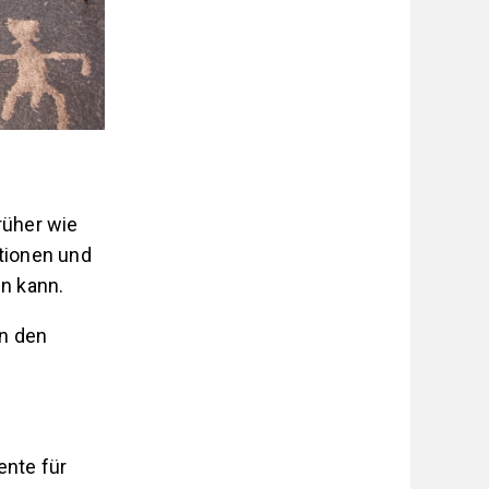
rüher wie
tionen und
n kann.
in den
ente für