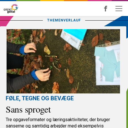
Skip
to
THEMENVERLAUF
main
content
FØLE, TEGNE OG BEVÆGE
Sans sproget
Tre opgaveformater og læringsaktiviteter, der bruger
sanserne og samtidig arbejder med eksempelvis