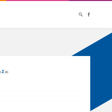
Z
|
(4)