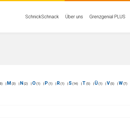
Hauptmenü
SchnickSchnack
Über uns
Grenzgenial PLUS
M
N
O
P
R
S
T
Ü
V
W
3)
|
(3)
|
(2)
|
(1)
|
(1)
|
(1)
|
(14)
|
(5)
|
(1)
|
(5)
|
(7)