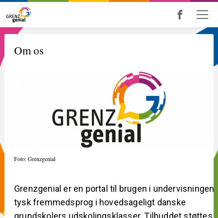
Skip
to
main
Om os
content
Foto: Grenzgenial
Grenzgenial er en portal til brugen i undervisningen 
tysk fremmedsprog i hovedsageligt danske
grundskolers udskolingsklasser. Tilbuddet støttes 