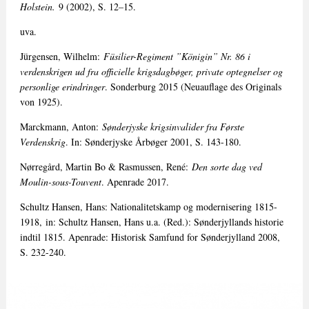
Holstein.
9 (2002), S. 12–15.
uva.
Jürgensen, Wilhelm:
Füsilier-Regiment ”Königin” Nr. 86 i
verdenskrigen ud fra officielle krigsdagbøger, private optegnelser og
personlige erindringer
. Sonderburg 2015 (Neuauflage des Originals
von 1925).
Marckmann, Anton:
Sønderjyske krigsinvalider fra Første
Verdenskrig
. In: Sønderjyske Årbøger 2001, S. 143-180.
Nørregård, Martin Bo & Rasmussen, René:
Den sorte dag ved
Moulin-sous-Touvent
. Apenrade 2017.
Schultz Hansen, Hans: Nationalitetskamp og modernisering 1815-
1918, in: Schultz Hansen, Hans u.a. (Red.): Sønderjyllands historie
indtil 1815. Apenrade: Historisk Samfund for Sønderjylland 2008,
S. 232-240.