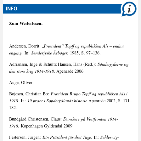
INFO
Zum Weiterlesen:
Andersen, Dorrit: „
Præsident“ Topff og republikken Als – endnu
engang.
In:
Sønderjyske Årbøger.
1985, S. 97–136.
Adriansen, Inge & Schultz Hansen, Hans (Red.):
Sønderjyderne og
den store krig 1914-1918
. Apenrade 2006.
Auge, Oliver:
Bojesen, Christian Bo:
Præsident Bruno Topff og republikken Als i
1918.
In:
19 myter i Sønderjyllands historie.
Apenrade 2002, S. 171–
182.
Bundgård Christensen, Claus:
Danskere på Vestfronten 1914-
1918
. Kopenhagen Gyldendal 2009.
Festersen, Jürgen:
Ein Präsident für drei Tage.
In:
Schleswig-