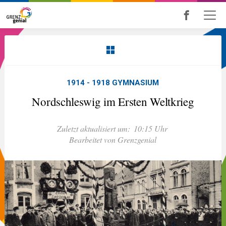
Skip
to
main
content
1914 - 1918 GYMNASIUM
Nordschleswig im Ersten Weltkrieg
Zuletzt aktualisiert um:
10:15 Uhr
Bearbeitet von Grenzgenial