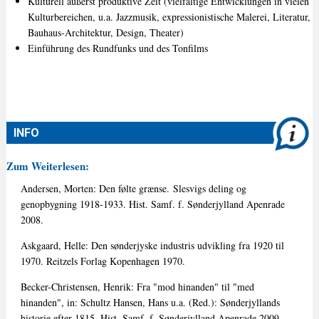
Kulturell äußerst produktive Zeit (vielfältige Entwicklungen in vielen
Kulturbereichen, u.a. Jazzmusik, expressionistische Malerei, Literatur,
Bauhaus-Architektur, Design, Theater)
Einführung des Rundfunks und des Tonfilms
INFO
Zum Weiterlesen:
Andersen, Morten: Den følte grænse. Slesvigs deling og
genopbygning 1918-1933. Hist. Samf. f. Sønderjylland Apenrade
2008.
Askgaard, Helle: Den sønderjyske industris udvikling fra 1920 til
1970. Reitzels Forlag Kopenhagen 1970.
Becker-Christensen, Henrik: Fra "mod hinanden" til "med
hinanden", in: Schultz Hansen, Hans u.a. (Red.): Sønderjyllands
historie efter 1815. Hist. Samf. f. Sønderjylland Apenrade 2009,