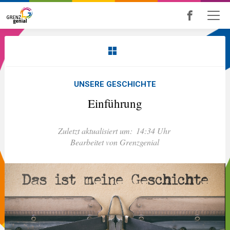
Skip
to
main
content
UNSERE GESCHICHTE
Einführung
Zuletzt aktualisiert um:
14:34 Uhr
Bearbeitet von Grenzgenial